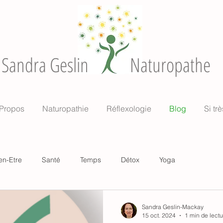
Sandra Geslin
Naturopathe
Propos
Naturopathie
Réflexologie
Blog
Si trè
en-Etre
Santé
Temps
Détox
Yoga
Sandra Geslin-Mackay
15 oct. 2024
1 min de lectu