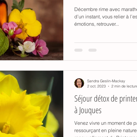
Décembre rime avec marathon des fêtes
d’un instant, vous relier à l’e
émotions, retrouver...
Sandra Geslin-Mackay
2 oct. 2023
2 min de lectur
Séjour détox de printe
à Jouques
Venez vivre un moment de p
ressourçant en pleine nature. Profitez de cette période 