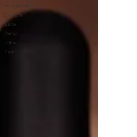
naturopathie
Bien-Etre
Santé
Temps
Détox
Yoga