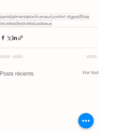
santé
alimentation
humeur
confort digestif
foie
recettes
festivités
cadeaux
Voir tout
Posts récents