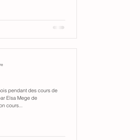
re
 mois pendant des cours de
par Elsa Mege de
on cours...