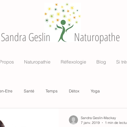
Sandra Geslin
Naturopathe
Propos
Naturopathie
Réflexologie
Blog
Si trè
en-Etre
Santé
Temps
Détox
Yoga
Sandra Geslin-Mackay
7 janv. 2019
1 min de lectu