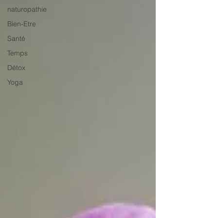
naturopathie
Bien-Etre
Santé
Temps
Détox
Yoga