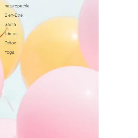
naturopathie
Bien-Etre
Santé
Temps
Détox
Yoga