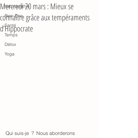
Mercredi 20 mars : Mieux se
naturopathie
connaître grâce aux tempéraments
Bien-Etre
Santé
d’Hippocrate
Temps
Détox
Yoga
Qui suis-je  ?  Nous aborderons 